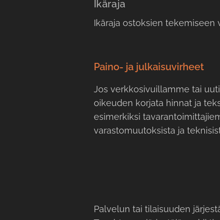
Ikäraja
Ikäraja ostoksien tekemiseen 
Paino- ja julkaisuvirheet
Jos verkkosivuillamme tai uuti
oikeuden korjata hinnat ja te
esimerkiksi tavarantoimittaji
varastomuutoksista ja teknisist
Palvelun tai tilaisuuden järjest