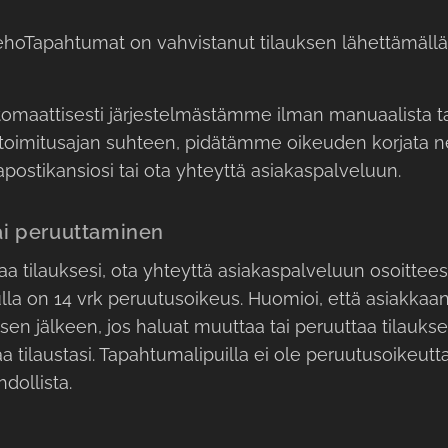
ehoTapahtumat on vahvistanut tilauksen lähettämällä
omaattisesti järjestelmästämme ilman manuaalista tark
i toimitusajan suhteen, pidätämme oikeuden korjata ne
kapostikansiosi tai ota yhteyttä asiakaspalveluun.
ai peruuttaminen
aa tilauksesi, ota yhteyttä asiakaspalveluun osoittee
la on 14 vrk peruutusoikeus. Huomioi, että asiakkaan
sen jälkeen, jos haluat muuttaa tai peruuttaa tilaukse
 tilaustasi. Tapahtumalipuilla ei ole peruutusoikeutt
dollista.