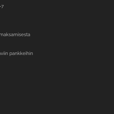
-7
a-maksamisesta
viin pankkeihin