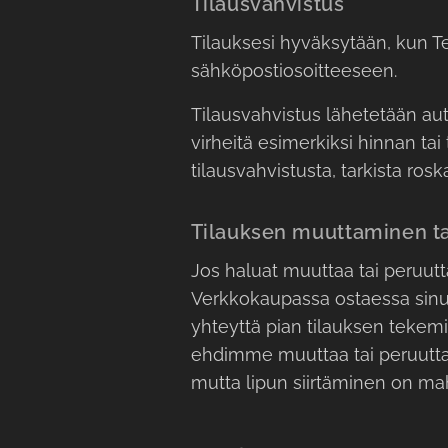
Tilausvahvistus
Tilauksesi hyväksytään, kun T
sähköpostiosoitteeseen.
Tilausvahvistus lähetetään aut
virheitä esimerkiksi hinnan ta
tilausvahvistusta, tarkista ros
Tilauksen muuttaminen t
Jos haluat muuttaa tai peruutt
Verkkokaupassa ostaessa sinul
yhteyttä pian tilauksen tekemi
ehdimme muuttaa tai peruuttaa
mutta lipun siirtäminen on mah