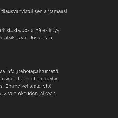
 tilausvahvistuksen antamaasi
istusta. Jos siinä esiintyy
 jälkikäteen. Jos et saa
ssa info@tehotapahtumat.fi.
a sinun tulee ottaa meihin
si. Emme voi taata, että
a 14 vuorokauden jälkeen,