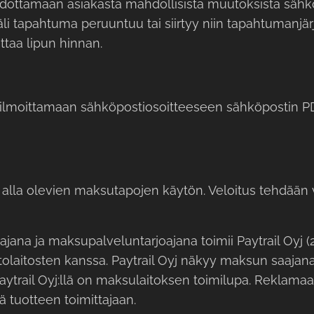
edottamaan asiakasta mahdollisista muutoksista sähköpo
li tapahtuma peruuntuu tai siirtyy niin tapahtumanjärj
ttaa lipun hinnan.
ilmoittamaan sähköpostiosoitteeseen sähköpostin PD
lla olevien maksutapojen käytön. Veloitus tehdään v
jana ja maksupalveluntarjoajana toimii Paytrail Oyj (
laitosten kanssa. Paytrail Oyj näkyy maksun saajana til
Paytrail Oyj:llä on maksulaitoksen toimilupa. Rekla
ä tuotteen toimittajaan.