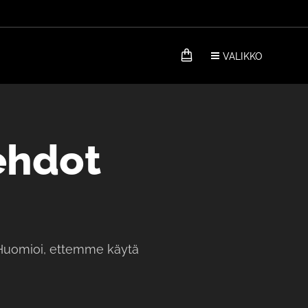
VALIKKO
ehdot
. Huomioi, ettemme käytä