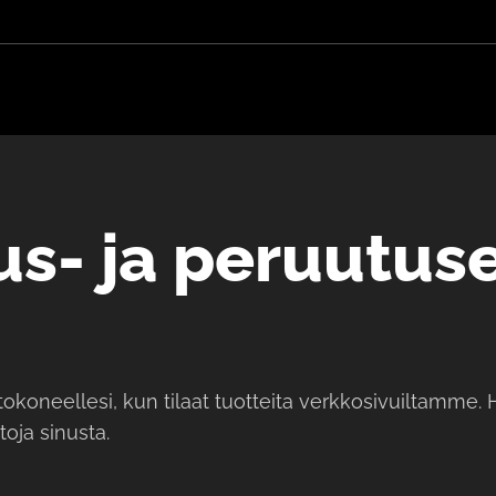
us- ja peruu
tus
etokoneellesi, kun tilaat tuotteita verkkosivuiltamme
oja sinusta.