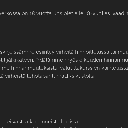
verkossa on 18 vuotta. Jos olet alle 18-vuotias, vaa
skirjeissämme esiintyy virheitä hinnoittelussa tai mu
kstit jälkikäteen. Pidätämme myös oikeuden hinnanmuu
emme hinnanmuutoksista, valuuttakurssien vaihtelusta
ä virheistä tehotapahtumat.fi-sivustolla.
äjä ei vastaa kadonneista lipuista.