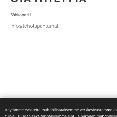
Sähköposti
info@tehotapahtumat.fi
Käytämme evästeitä mahdollistaaksemme verkkosivustomme as
turvallisuuden sekä tarjotaksemme sinulle parhaan mahdollis