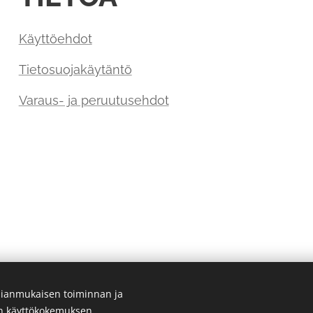
Käyttöehdot
Tietosuojakäytäntö
Varaus- ja peruutusehdot
ianmukaisen toiminnan ja
en käyttökokemuksen.