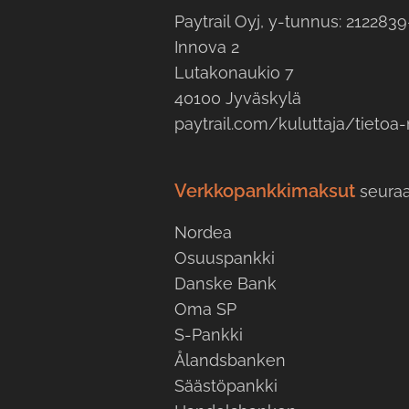
Paytrail Oyj, y-tunnus: 2122839
Innova 2
Lutakonaukio 7
40100 Jyväskylä
paytrail.com/kuluttaja/tieto
Verkkopankkimaksut
seuraa
Nordea
Osuuspankki
Danske Bank
Oma SP
S-Pankki
Ålandsbanken
Säästöpankki