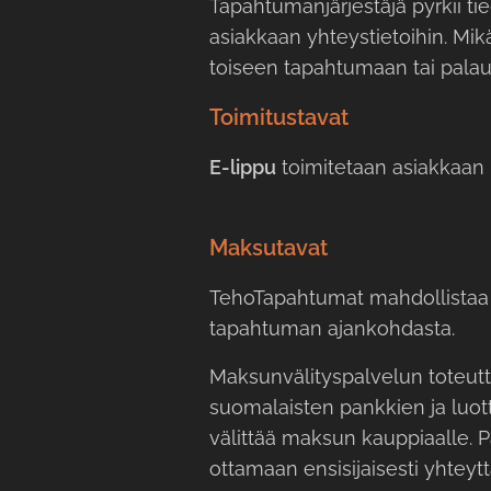
Tapahtumanjärjestäjä pyrkii ti
asiakkaan yhteystietoihin. Mikä
toiseen tapahtumaan tai palau
Toimitustavat
E-lippu
toimitetaan asiakkaan 
Maksutavat
TehoTapahtumat mahdollistaa a
tapahtuman ajankohdasta.
Maksunvälityspalvelun toteutta
suomalaisten pankkien ja luotto
välittää maksun kauppiaalle. 
ottamaan ensisijaisesti yhteytt