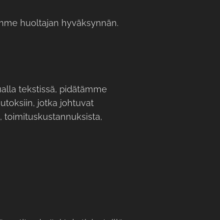
dimme huoltajan hyväksynnän.
ualla tekstissä, pidätämme
toksiin, jotka johtuvat
, toimituskustannuksista,