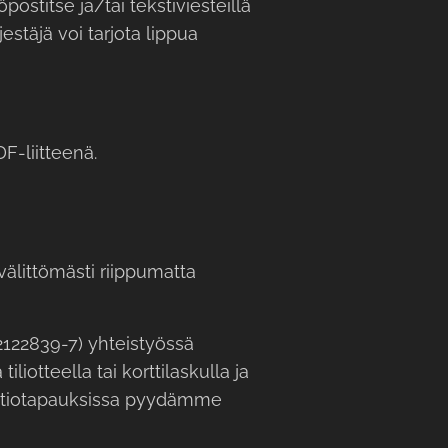
stitse ja/tai tekstiviesteillä
estäjä voi tarjota lippua
F-liitteenä.
älittömästi riippumatta
2122839-7) yhteistyössä
iotteella tai korttilaskulla ja
maatiotapauksissa pyydämme