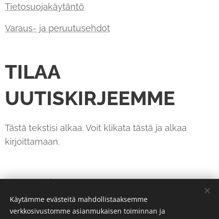
Tietosuojakäytäntö
Varaus- ja peruutusehdot
TILAA
UUTISKIRJEEMME
Tästä tekstisi alkaa. Voit klikata tästä ja alkaa
kirjoittamaan.
Sähköposti
Käytämme evästeitä mahdollistaaksemme
verkkosivustomme asianmukaisen toiminnan ja