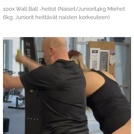
100x Wall Ball -heitot (Naiset/Juniorit4kg Miehet
6kg, Juniorit heittävät naisten korkeuteen)