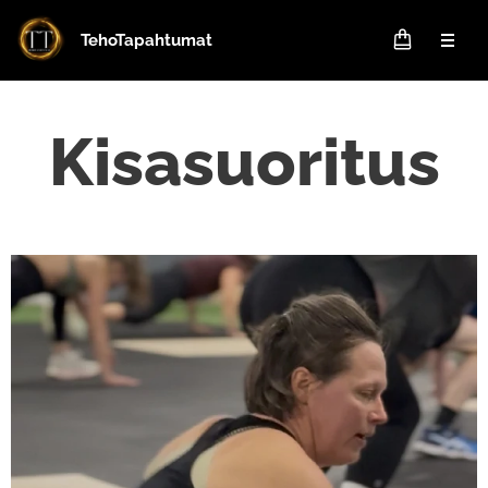
TehoTapahtumat
Kisasuoritus