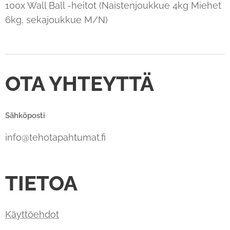
100x Wall Ball -heitot (Naistenjoukkue 4kg Miehet
6kg, sekajoukkue M/N)
OTA YHTEYTTÄ
Sähköposti
info@tehotapahtumat.fi
TIETOA
Käyttöehdot