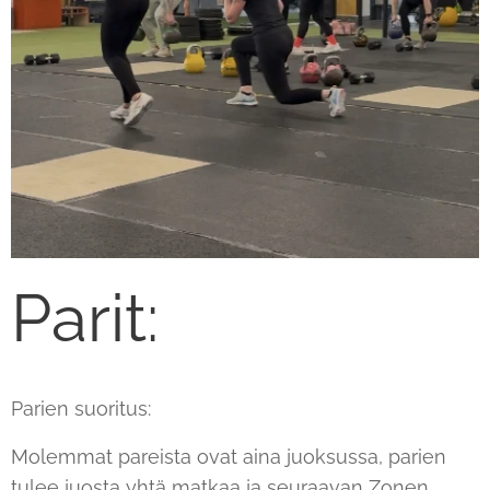
Parit:
Parien suoritus:
Molemmat pareista ovat aina juoksussa, parien
tulee juosta yhtä matkaa ja seuraavan Zonen